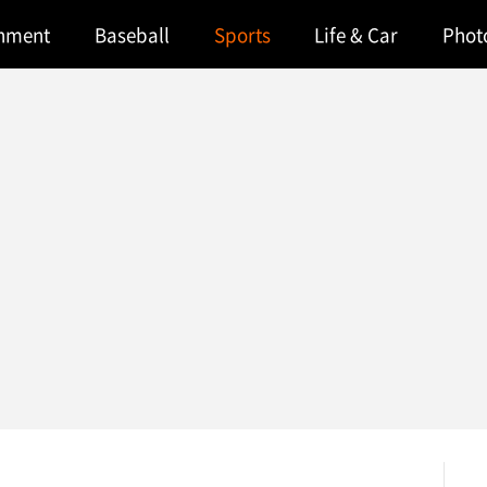
inment
Baseball
Sports
Life & Car
Phot