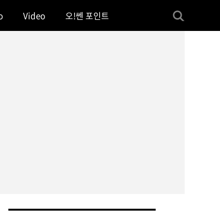
o
Video
오!쎈 포인트