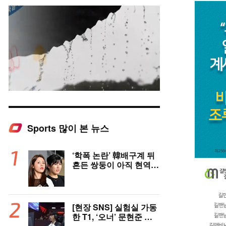
Sports 많이 본 뉴스
Mute
‘학폭 논란’ 韓배구계 뒤
흔든 쌍둥이 아직 현역이
다! 나란히 아제르바이잔
행→5년 만에 한솥밥 확
정
[현장 SNS] 실험실 가동
한 T1, ‘오너’ 문현준 선