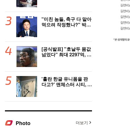
발 제외…2007년 생 신
인 ‘페인터’ 출전
"미친 놈들, 축구 다 말아
먹으려 작정했나?" 박문
성 충격받았다...협회 '심
판 성접대' 논란에 분노
"국제적 망신, 국제 문제
될 수도"
[공식발표] "호날두 몸값
넘었다" 최대 2297억, 초
대형 이적! 레알 마드리
드, 21살 디오망데 품었
다..."구단 역사상 가장
비싼 영입"
'홀란 한글 유니폼을 판
다고?' 맨체스터 시티, 팝
업스토어 9일까지 성수
동에서 연다
Photo
더보기