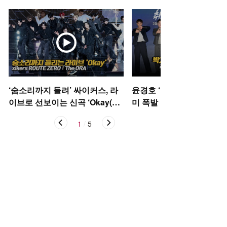
‘숨소리까지 들려’ 싸이커스, 라
윤경호 ‘골하트’ 박지훈 ‘저
이브로 선보이는 신곡 ‘Okay(오
미 폭발 포토타임 [O! STA
케이)’ [O! STAR]
1
/
5