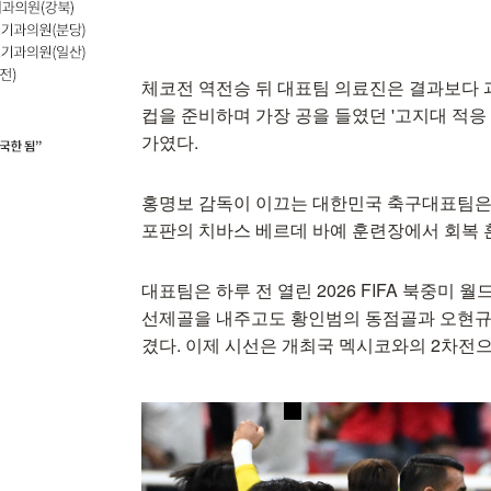
체코전 역전승 뒤 대표팀 의료진은 결과보다 
컵을 준비하며 가장 공을 들였던 '고지대 적응
가였다.
홍명보 감독이 이끄는 대한민국 축구대표팀은 
포판의 치바스 베르데 바예 훈련장에서 회복 
대표팀은 하루 전 열린 2026 FIFA 북중미 
선제골을 내주고도 황인범의 동점골과 오현규의
겼다. 이제 시선은 개최국 멕시코와의 2차전으