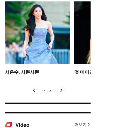
서은수, 사뿐사뿐
맷 데이먼 딸, 인형 미모
1
/
4
Video
더보기