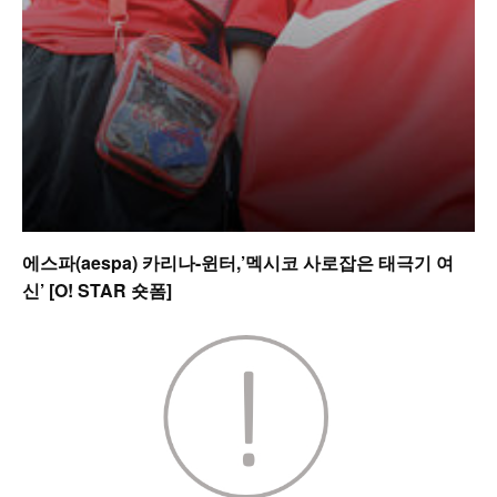
에스파(aespa) 카리나-윈터,’멕시코 사로잡은 태극기 여
신’ [O! STAR 숏폼]