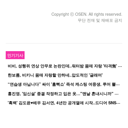
Copyright ⓒ OSEN. All rights reserved.
무단 전재 및 재배포 금지
인기기사
비
비, 성행위 연상 안무로 논란인데..워터밤 몸매 자랑 '타격無' 근황
한보름, 비키니 몸매 자랑할 만하네..압도적인 '글래머'
“
연습생 아닙니다” 싸이 '흠뻑쇼' 즉석 캐스팅 여중생, 루머 뿔났다[Oh!쎈 이...
홍
진영, '임신설' 종결 작정하고 입은 옷…"맨날 혼내시니까" 억울
'
흑백' 김도윤♥배우 김서연, 4년만 공개열애 시작..드디어 SNS에 노출 [핫피...