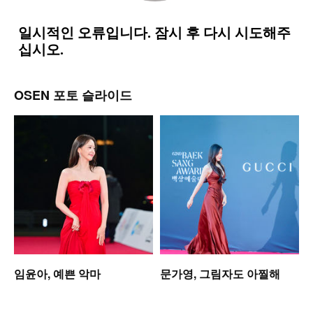
OSEN 포토 슬라이드
임윤아, 예쁜 악마
문가영, 그림자도 아찔해
모