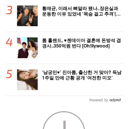
황재균, 이래서 뼈말라 됐나..장은실과
운동한 이유 있었네 '목숨 걸고 추격'(술
래게임)
톰 홀랜드, ♥︎젠데이아 결혼에 돈방석 겹
경사..350억원 번다 [Oh!llywood]
‘남궁민♥’ 진아름, 출산한 거 맞아? 득남
1주일 만에 근황 공개 ‘여전한 미모’