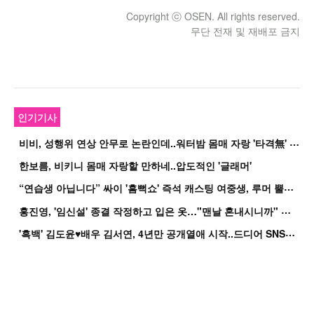
Copyright ⓒ OSEN. All rights reserved.
무단 전재 및 재배포 금지
인기기사
비
비, 성행위 연상 안무로 논란인데..워터밤 몸매 자랑 '타격無' 근황
한보름, 비키니 몸매 자랑할 만하네..압도적인 '글래머'
“
연습생 아닙니다” 싸이 '흠뻑쇼' 즉석 캐스팅 여중생, 루머 뿔났다[Oh!쎈 이...
홍
진영, '임신설' 종결 작정하고 입은 옷…"맨날 혼내시니까" 억울
'
흑백' 김도윤♥배우 김서연, 4년만 공개열애 시작..드디어 SNS에 노출 [핫피...