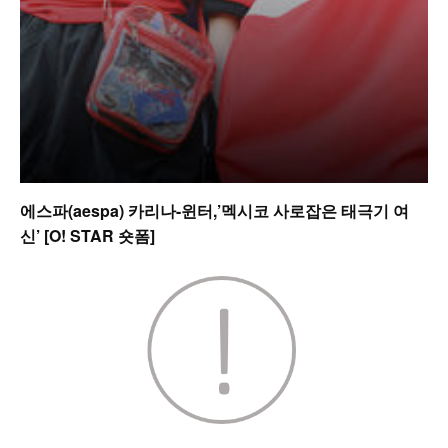
에스파(aespa) 카리나-윈터,’멕시코 사로잡은 태극기 여
신’ [O! STAR 숏폼]