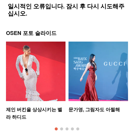
OSEN 포토 슬라이드
는
제인 버킨을 상상시키는 벨
문가영, 그림자도 아찔해
라 하디드