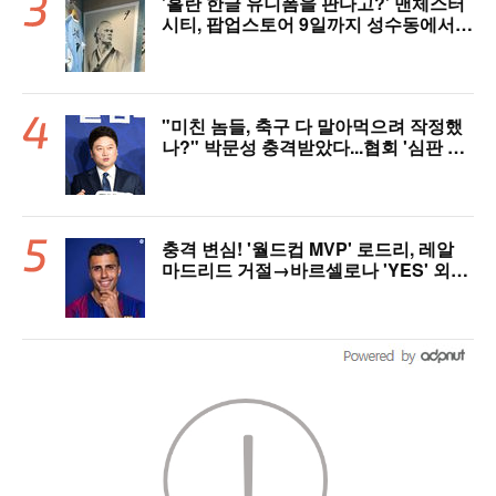
'홀란 한글 유니폼을 판다고?' 맨체스터
시티, 팝업스토어 9일까지 성수동에서
연다
"미친 놈들, 축구 다 말아먹으려 작정했
나?" 박문성 충격받았다...협회 '심판 성
접대' 논란에 분노 "국제적 망신, 국제 문
제 될 수도"
충격 변심! '월드컵 MVP' 로드리, 레알
마드리드 거절→바르셀로나 'YES' 외쳤
다..."이적료 981억 제안 예정" 맨시티
허락만 남았다