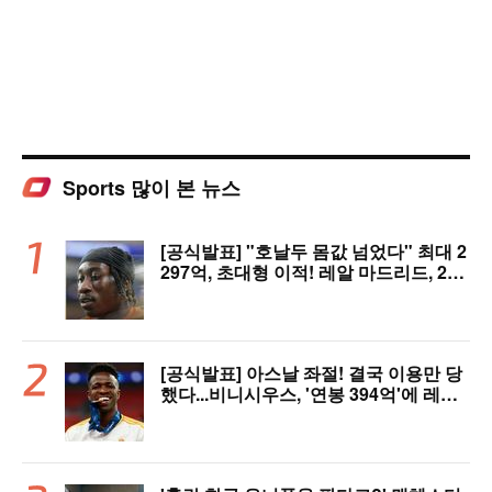
Sports 많이 본 뉴스
[공식발표] "호날두 몸값 넘었다" 최대 2
297억, 초대형 이적! 레알 마드리드, 21
살 디오망데 품었다..."구단 역사상 가장
비싼 영입"
[공식발표] 아스날 좌절! 결국 이용만 당
했다...비니시우스, '연봉 394억'에 레알
마드리드 극적 잔류 "2032년까지 재계
약 서명"