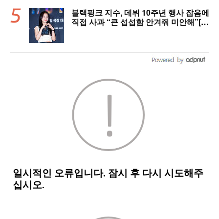
블랙핑크 지수, 데뷔 10주년 행사 잡음에
직접 사과 “큰 섭섭함 안겨줘 미안해”[핫
피플]