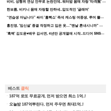
비
비, 성행위 연상 안무로 논란인데..워터밤 몸매 자랑 '타격無' 근황
한보름, 비키니 몸매 자랑할 만하네..압도적인 '글래머'
“
연습생 아닙니다” 싸이 '흠뻑쇼' 즉석 캐스팅 여중생, 루머 뿔났다[Oh!쎈 이...
홍
진영, '임신설' 종결 작정하고 입은 옷…"맨날 혼내시니까" 억울
'
흑백' 김도윤♥배우 김서연, 4년만 공개열애 시작..드디어 SNS에 노출 [핫피...