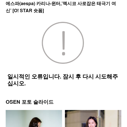
에스파(aespa) 카리나-윈터,’멕시코 사로잡은 태극기 여
신’ [O! STAR 숏폼]
OSEN 포토 슬라이드