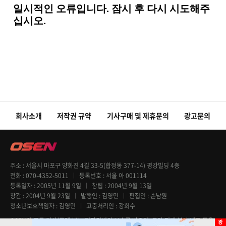
회사소개
저작권 규약
기사구매 및 제휴문의
광고문의
주소
서울시 마포구 양화진 4길 33-5(합정동 377-14) 평강빌딩 4층
전화
070-4352-5011
등록번호
서울 아 001114
등록일자
2005년 11월 9일
창립
2004년 9월 13일
창간
2004년 9월 23일
발행인
김영민
편집인
손남원
청소년보호책임자
김영민
고충처리인
강희수
OSEN의 모든 기사(콘텐츠)는 저작권법의 보호를 받으며, 무단 전재 복사 배포 등을