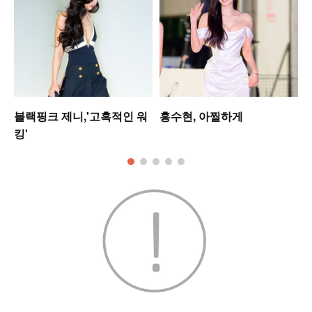
셋
블랙핑크 제니,'고혹적인 워
홍수현, 아찔하게
킹'