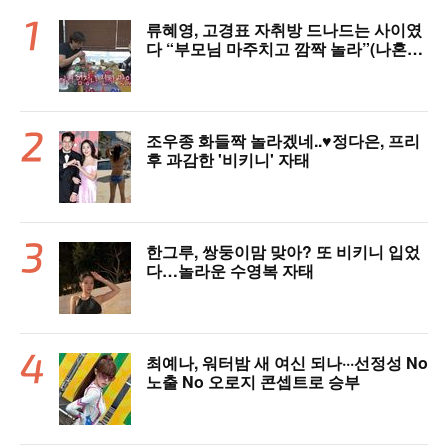
류혜영, 고경표 자취방 드나드는 사이였
다 “부모님 마주치고 깜짝 놀라”(나혼자
산다)
조우종 화들짝 놀라겠네..♥정다은, 프리
후 과감한 '비키니' 자태
한그루, 쌍둥이맘 맞아? 또 비키니 입었
다…놀라운 수영복 자태
최예나, 워터밤 새 여신 되나···선정성 No
노출 No 오로지 콘셉트로 승부