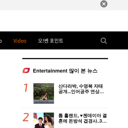
o
Video
오!쎈 포인트
Entertainment 많이 본 뉴스
산다라박, 수영복 자태
공개...인어공주 연상케
하는 비키니+갈색머리
톰 홀랜드, ♥︎젠데이아 결
혼에 돈방석 겹경사..350
억원 번다 [Oh!llywood]