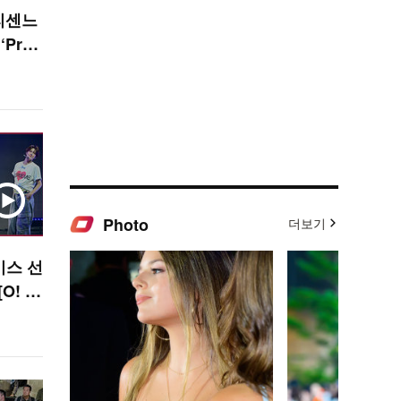
 리센느
‘Prett
 [O!
Photo
더보기
이스 선
O! S