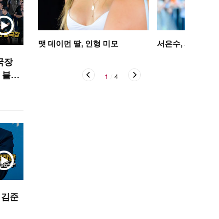
맷 데이먼 딸, 인형 미모
서은수, 사뿐사뿐
국장
 불발
1
/
4
PORT
 김준