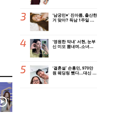
‘남궁민♥’ 진아름, 출산한
거 맞아? 득남 1주일 만
에 근황 공개 ‘여전한 미
모’
‘영원한 막내’ 서현, 눈부
신 미모 뽐내며..소녀시
대 데뷔 19주년 자축
‘결혼설’ 손흥민, 970만
원 웨딩링 뺐다…대신 왼
쪽 새끼손가락에 새 반지
[핫피플]