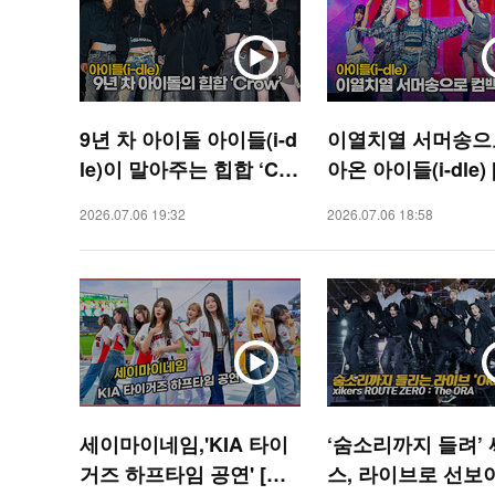
9년 차 아이돌 아이들(i-d
이열치열 서머송으
le)이 말아주는 힙합 ‘Cro
아온 아이들(i-dle) [
w’ [O! STAR]
TAR]
2026.07.06 19:32
2026.07.06 18:58
세이마이네임,'KIA 타이
‘숨소리까지 들려’
거즈 하프타임 공연' [O!
스, 라이브로 선보