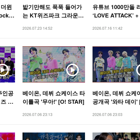
 더윈
밟기만해도 푹푹 들어가
유튜브 1000만돌
Rock S
는 KT위즈파크 그라운
‘LOVE ATTACK’ + 
]
드, 23일 경기 열릴까?
y Girl’ (RESCENE)
2026.07.23 14:52
2026.07.16 11:42
[O! SPORTS 숏폼]
STAR]
주인공
베이온, 데뷔 쇼케이스 타
베이온, 데뷔 쇼케
즈 핸
이틀곡 '무아!' [O! STAR]
공개곡 '와타 데이' [
]
TAR]
2026.07.06 23:13
2026.07.06 23:03