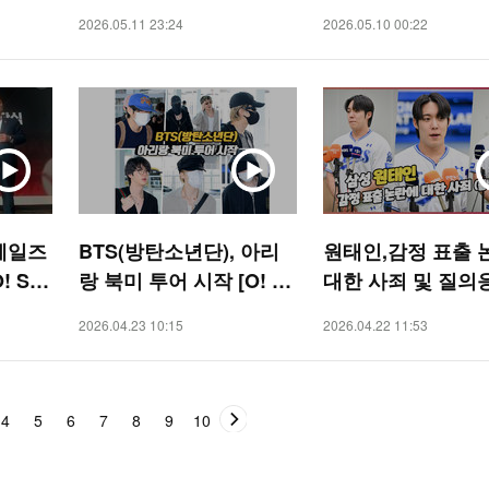
O! ST
2026.05.11 23:24
2026.05.10 00:22
웨일즈
BTS(방탄소년단), 아리
원태인,감정 표출 
! SP
랑 북미 투어 시작 [O! ST
대한 사죄 및 질의
AR]
[O! SPORTS]
2026.04.23 10:15
2026.04.22 11:53
4
5
6
7
8
9
10