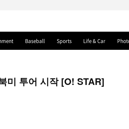
inment
Baseball
Sports
Life & Car
Phot
미 투어 시작 [O! STAR]