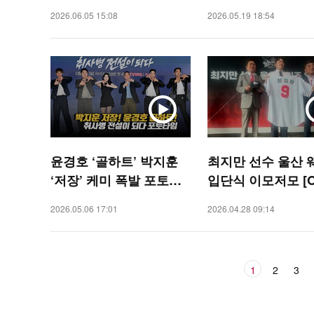
SPORTS]
곡 ‘Okay(오케이)’ [
2026.06.05 15:08
2026.05.19 18:54
AR]
윤경호 ‘골하트’ 박지훈
최지만 선수 울산 
‘저장’ 케미 폭발 포토타
입단식 이모저모 [O
임 [O! STAR]
ORTS]
2026.05.06 17:01
2026.04.28 09:14
1
2
3