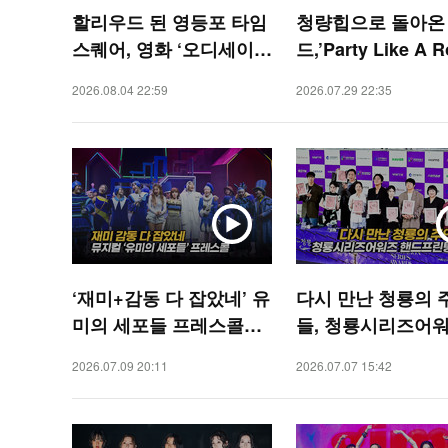
할리우드 된 영등포 타임
청량힙으로 돌아온
스퀘어, 영화 ‘오디세이’
드,’Party Like A 
레드카펫 [O! STAR]
tar 무대’ [O! STAR
2026.08.04 22:59
2026.07.29 22:35
‘재미+감동 다 잡았네’ 유
다시 만난 청룡의 
미의 세포들 프레스콜
들, 청룡시리즈어워
[O! STAR]
드프린팅 [O! STAR
2026.07.09 20:11
2026.07.07 15:42