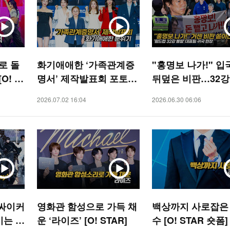
로 돌
화기애애한 ‘가족관계증
"홍명보 나가!" 입
O! S
명서’ 제작발표회 포토타
뒤덮은 비판…32강
임 [O! STAR]
대표팀 귀국 [O! S
2026.07.02 16:04
2026.06.30 06:06
S]
 싸이커
영화관 함성으로 가득 채
백상까지 사로잡은
이는 신
운 ‘라이즈’ [O! STAR]
수 [O! STAR 숏폼]