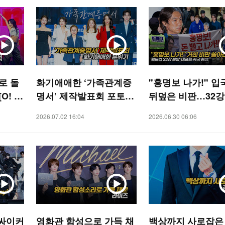
로 돌
화기애애한 ‘가족관계증
"홍명보 나가!" 입
O! S
명서’ 제작발표회 포토타
뒤덮은 비판…32강
임 [O! STAR]
대표팀 귀국 [O! S
2026.07.02 16:04
2026.06.30 06:06
S]
 싸이커
영화관 함성으로 가득 채
백상까지 사로잡은