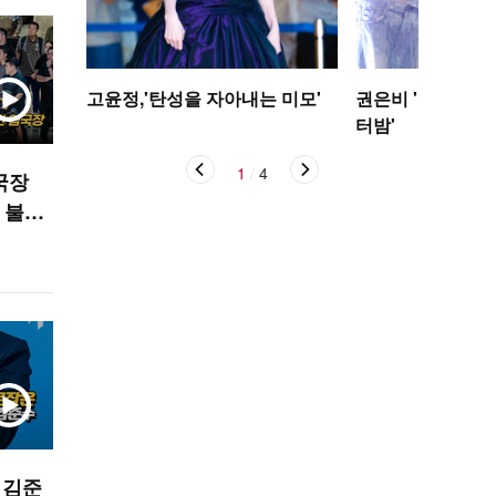
고윤정,'탄성을 자아내는 미모'
권은비 '야구장 더
터밤'
1
/
4
국장
 불발
PORT
 김준