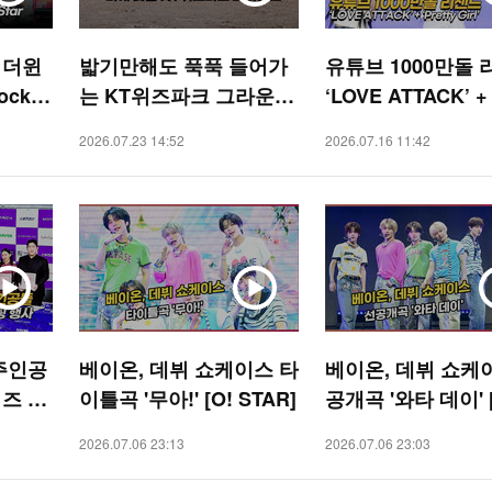
 더윈
밟기만해도 푹푹 들어가
유튜브 1000만돌
Rock S
는 KT위즈파크 그라운
‘LOVE ATTACK’ + 
]
드, 23일 경기 열릴까?
y Girl’ (RESCENE)
2026.07.23 14:52
2026.07.16 11:42
[O! SPORTS 숏폼]
STAR]
주인공
베이온, 데뷔 쇼케이스 타
베이온, 데뷔 쇼케
즈 핸
이틀곡 '무아!' [O! STAR]
공개곡 '와타 데이' [
]
TAR]
2026.07.06 23:13
2026.07.06 23:03