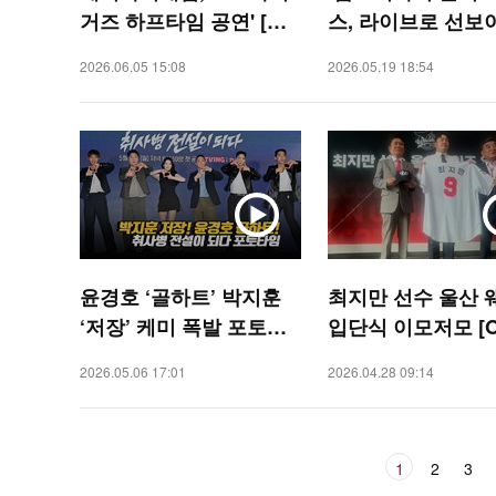
거즈 하프타임 공연' [O!
스, 라이브로 선보
SPORTS]
곡 ‘Okay(오케이)’ [
2026.06.05 15:08
2026.05.19 18:54
AR]
윤경호 ‘골하트’ 박지훈
최지만 선수 울산 
‘저장’ 케미 폭발 포토타
입단식 이모저모 [O
임 [O! STAR]
ORTS]
2026.05.06 17:01
2026.04.28 09:14
1
2
3