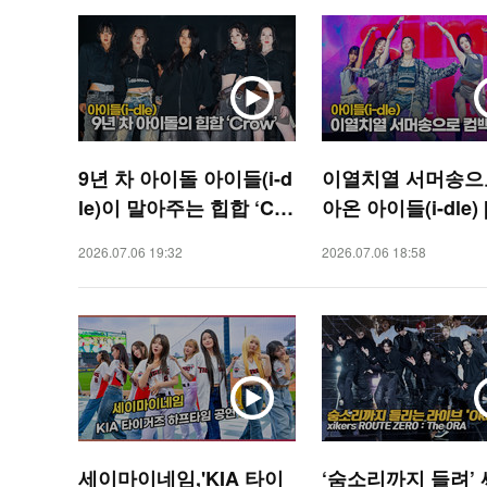
9년 차 아이돌 아이들(i-d
이열치열 서머송으
le)이 말아주는 힙합 ‘Cro
아온 아이들(i-dle) [
w’ [O! STAR]
TAR]
2026.07.06 19:32
2026.07.06 18:58
세이마이네임,'KIA 타이
‘숨소리까지 들려’