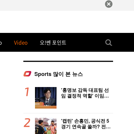
o
Video
오!쎈 포인트
Sports 많이 본 뉴스
'홍명보 감독 대표팀 선
임 결정적 역할' 이임생
의 반격 "홍명보 선임 기
록 남아 있다"…문체부
와 법정 공방 나선다
'캡틴' 손흥민, 공식전 5
경기 연속골 쏠까? 전반
은 잠잠...'부앙가 선제골'