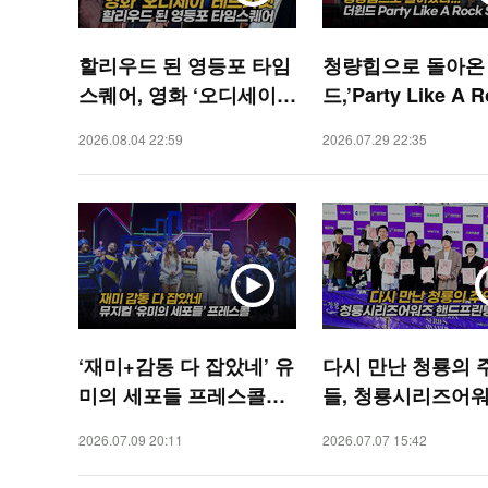
할리우드 된 영등포 타임
청량힙으로 돌아온
스퀘어, 영화 ‘오디세이’
드,’Party Like A 
레드카펫 [O! STAR]
tar 무대’ [O! STAR
2026.08.04 22:59
2026.07.29 22:35
‘재미+감동 다 잡았네’ 유
다시 만난 청룡의 
미의 세포들 프레스콜
들, 청룡시리즈어워
[O! STAR]
드프린팅 [O! STAR
2026.07.09 20:11
2026.07.07 15:42