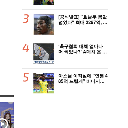
LAFC, 과달라하라와 1-
1 전반 종료
[공식발표] "호날두 몸값
넘었다" 최대 2297억, 초
대형 이적! 레알 마드리
드, 21살 디오망데 품었
다..."구단 역사상 가장
비싼 영입"
‘축구협회 대체 얼마나
더 썩었나?’ A매치 온 외
국인 심판에게 성접대 관
행 “그래야 잘 불어주지
않겠나?”
아스날 이적설에 "연봉 4
85억 드릴게" 비니시우
스, 레알 개선안 받았다...
이제 선택은 선수 몫