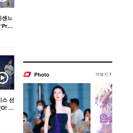
 리센느
‘Prett
 [O!
Photo
더보기
이스 선
O! S