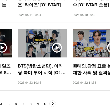
이는 신
운 ‘라이즈’ [O! STAR]
수 [O! STAR 숏폼]
O! ST
2026.05.11 23:24
2026.05.10 00:22
웨일즈
BTS(방탄소년단), 아리
원태인,감정 표출 
! SP
랑 북미 투어 시작 [O! ST
대한 사죄 및 질의
AR]
[O! SPORTS]
2026.04.23 10:15
2026.04.22 11:53
4
5
6
7
8
9
10