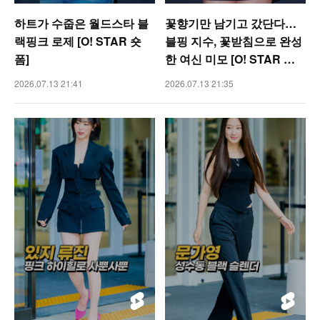
하트가 수줍은 월드스타 블
꽃향기만 남기고 갔단다…
랙핑크 로제 [O! STAR 숏
블핑 지수, 꽃받침으로 완성
폼]
한 여신 미모 [O! STAR 숏
폼]
2026.07.13 21:41
2026.07.13 21:35