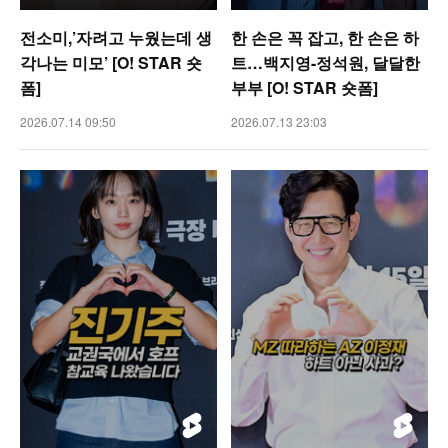
전소미,’자려고 누웠는데 생
한 손은 꼭 잡고, 한 손은 하
각나는 미모’ [O! STAR 숏
트…백지영-정석원, 달달한
폼]
부부 [O! STAR 숏폼]
2026.07.14 09:50
2026.07.13 23:03