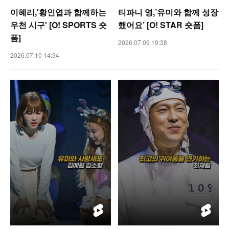
이혜리,'황인엽과 함께하는
티파니 영,’유미와 함께 성장
우천 시구' [O! SPORTS 숏
했어요’ [O! STAR 숏폼]
폼]
2026.07.09 19:38
2026.07.10 14:34