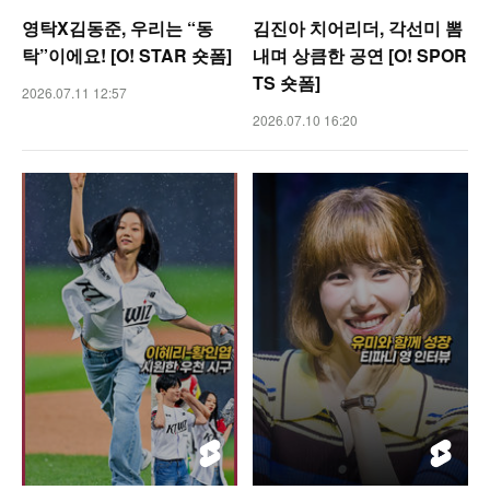
영탁X김동준, 우리는 “동
김진아 치어리더, 각선미 뽐
탁”이에요! [O! STAR 숏폼]
내며 상큼한 공연 [O! SPOR
TS 숏폼]
2026.07.11 12:57
2026.07.10 16:20