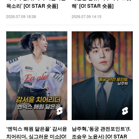
목소리’ [O! STAR 숏폼]
해’ [O! STAR 숏폼]
2026.07.09 18:38
2026.07.09 14:15
‘엔믹스 해원 닮은꼴’ 감서윤
남주혁,’동궁 관전포인트’(f.
치어리더, 싱그러운 미소[O!
조승우 노윤서) [O! STAR