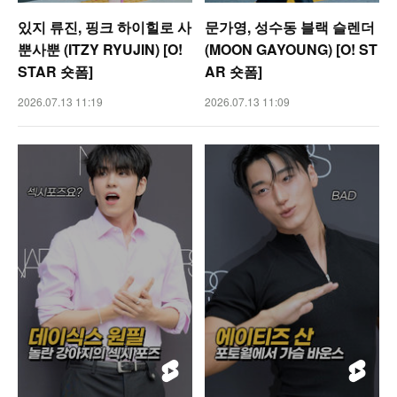
있지 류진, 핑크 하이힐로 사
문가영, 성수동 블랙 슬렌더
뿐사뿐 (ITZY RYUJIN) [O!
(MOON GAYOUNG) [O! ST
STAR 숏폼]
AR 숏폼]
2026.07.13 11:19
2026.07.13 11:09