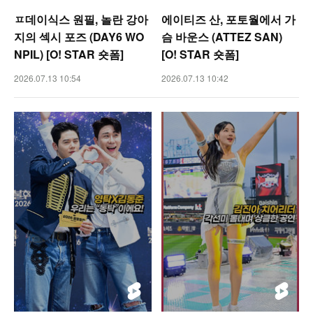
ㅍ데이식스 원필, 놀란 강아
에이티즈 산, 포토월에서 가
지의 섹시 포즈 (DAY6 WO
슴 바운스 (ATTEZ SAN)
NPIL) [O! STAR 숏폼]
[O! STAR 숏폼]
2026.07.13 10:54
2026.07.13 10:42