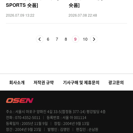
SPORTS 숏폼]
숏폼]
2026.07.09 13:22
2026.07.08 22:48
6
7
8
9
10
회사소개
저작권 규약
기사구매 및 제휴문의
광고문의
주소
서울시 마포구 양화진 4길 33-5(합정동 377-14) 평강빌딩 4층
전화
070-4352-5011
등록번호
서울 아 001114
등록일자
2005년 11월 9일
창립
2004년 9월 13일
창간
2004년 9월 23일
발행인
김영민
편집인
손남원