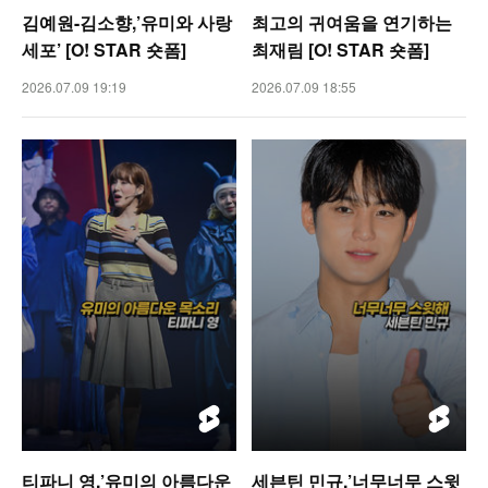
김예원-김소향,’유미와 사랑
최고의 귀여움을 연기하는
세포’ [O! STAR 숏폼]
최재림 [O! STAR 숏폼]
2026.07.09 19:19
2026.07.09 18:55
티파니 영,’유미의 아름다운
세븐틴 민규,’너무너무 스윗