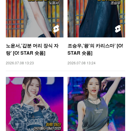
노윤서,’갑분 머리 장식 자
조승우,’왕’의 카리스마’ [O!
랑’ [O! STAR 숏폼]
STAR 숏폼]
2026.07.08 13:23
2026.07.08 13:24