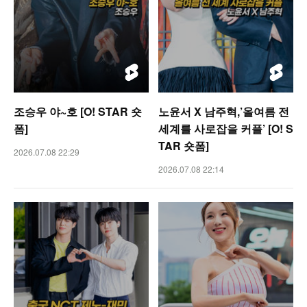
조승우 야~호 [O! STAR 숏
노윤서 X 남주혁,’올여름 전
폼]
세계를 사로잡을 커플’ [O! S
TAR 숏폼]
2026.07.08 22:29
2026.07.08 22:14