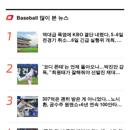
Baseball 많이 본 뉴스
역대급 폭염에 KBO 결단 내렸다, 5~6일
전경기 취소…6일 긴급 실행위 개최, 폭
염 대책 논의 [공식 발표]
'코디 폰태'는 언제 돌아오나…박진만 감
독, "최원태가 잘해줘야 선발진 제대로
돌아간다"
307억은 괜히 받은 게 아니었다…노시
환, 공수주 원맨쇼+6년 연속 100안타
[오!쎈 대구]