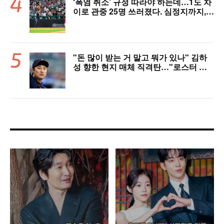
‘폭염 취소’ 규정 따라야 하는데…1도 차
이로 관중 25명 쓰러졌다. 심정지까지,
폭염 경보에도 경기 취소 가능할까
"돈 많이 받는 거 말고 뭐가 있나" 김하
성 향한 현지 매체 직격탄…"로스터 한
자리 낭비" 날선 비판