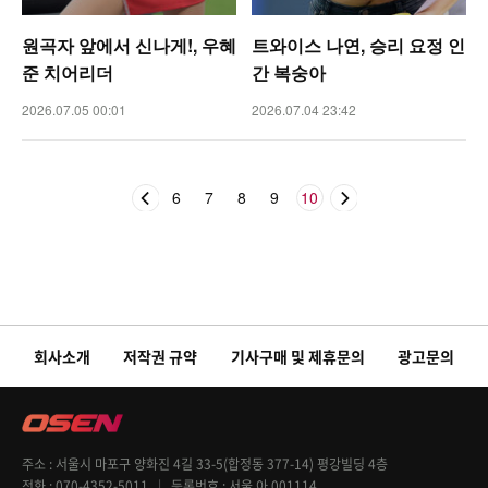
원곡자 앞에서 신나게!, 우혜
트와이스 나연, 승리 요정 인
준 치어리더
간 복숭아
2026.07.05 00:01
2026.07.04 23:42
6
7
8
9
10
회사소개
저작권 규약
기사구매 및 제휴문의
광고문의
주소
서울시 마포구 양화진 4길 33-5(합정동 377-14) 평강빌딩 4층
전화
070-4352-5011
등록번호
서울 아 001114