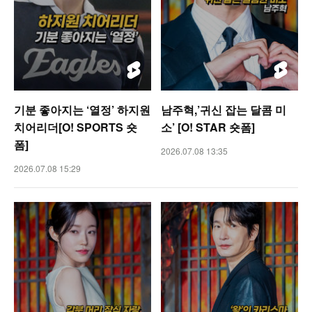
기분 좋아지는 ‘열정’ 하지원
남주혁,’귀신 잡는 달콤 미
치어리더[O! SPORTS 숏
소’ [O! STAR 숏폼]
폼]
2026.07.08 13:35
2026.07.08 15:29