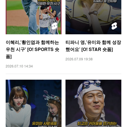
이혜리,'황인엽과 함께하는
티파니 영,’유미와 함께 성장
우천 시구' [O! SPORTS 숏
했어요’ [O! STAR 숏폼]
폼]
2026.07.09 19:38
2026.07.10 14:34