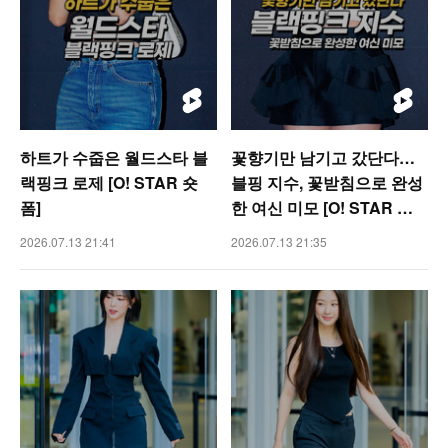
하트가 수줍은 월드스타 블
꽃향기만 남기고 갔단다…
랙핑크 로제 [O! STAR 숏
블핑 지수, 꽃받침으로 완성
폼]
한 여신 미모 [O! STAR 숏
폼]
2026.07.13 21:41
2026.07.13 21:35