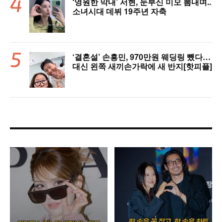
‘영원한 막내’ 서현, 눈부신 미모 뽐내며..
소녀시대 데뷔 19주년 자축
‘결혼설’ 손흥민, 970만원 웨딩링 뺐다…
대신 왼쪽 새끼손가락에 새 반지[핫피플]