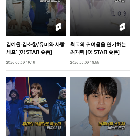
김예원-김소향,’유미와 사랑
최고의 귀여움을 연기하는
세포’ [O! STAR 숏폼]
최재림 [O! STAR 숏폼]
2026.07.09 19:19
2026.07.09 18:55