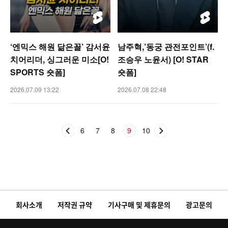
‘엔믹스 해원 닮은꼴’ 감서윤
남주혁,’동궁 관전포인트’(f.
치어리더, 싱그러운 미소[O!
조승우 노윤서) [O! STAR
SPORTS 숏폼]
숏폼]
2026.07.09 13:22
2026.07.08 22:48
6
7
8
9
10
회사소개
저작권 규약
기사구매 및 제휴문의
광고문의