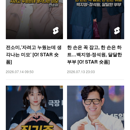
전소미,’자려고 누웠는데 생
한 손은 꼭 잡고, 한 손은 하
각나는 미모’ [O! STAR 숏
트…백지영-정석원, 달달한
폼]
부부 [O! STAR 숏폼]
2026.07.14 09:50
2026.07.13 23:03