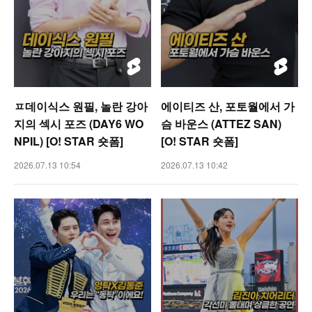
ㅍ데이식스 원필, 놀란 강아
에이티즈 산, 포토월에서 가
지의 섹시 포즈 (DAY6 WO
슴 바운스 (ATTEZ SAN)
NPIL) [O! STAR 숏폼]
[O! STAR 숏폼]
2026.07.13 10:54
2026.07.13 10:42