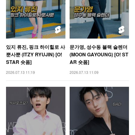
있지 류진, 핑크 하이힐로 사
문가영, 성수동 블랙 슬렌더
뿐사뿐 (ITZY RYUJIN) [O!
(MOON GAYOUNG) [O! ST
STAR 숏폼]
AR 숏폼]
2026.07.13 11:19
2026.07.13 11:09