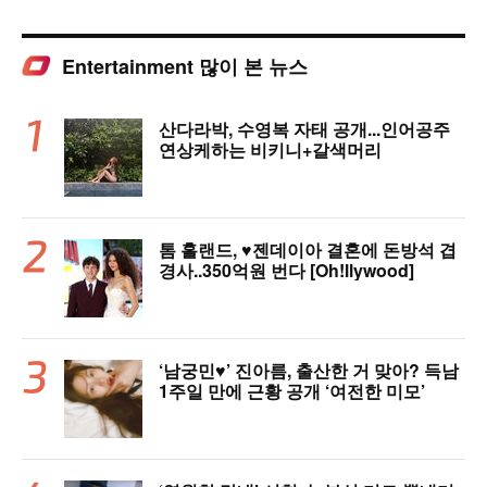
Entertainment 많이 본 뉴스
산다라박, 수영복 자태 공개...인어공주
연상케하는 비키니+갈색머리
톰 홀랜드, ♥︎젠데이아 결혼에 돈방석 겹
경사..350억원 번다 [Oh!llywood]
‘남궁민♥’ 진아름, 출산한 거 맞아? 득남
1주일 만에 근황 공개 ‘여전한 미모’