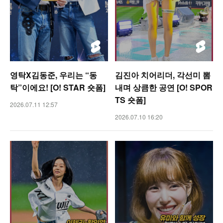
영탁X김동준, 우리는 “동
김진아 치어리더, 각선미 뽐
탁”이에요! [O! STAR 숏폼]
내며 상큼한 공연 [O! SPOR
TS 숏폼]
2026.07.11 12:57
2026.07.10 16:20