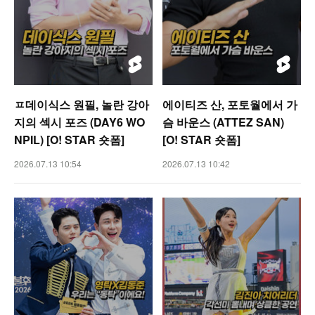
ㅍ데이식스 원필, 놀란 강아
에이티즈 산, 포토월에서 가
지의 섹시 포즈 (DAY6 WO
슴 바운스 (ATTEZ SAN)
NPIL) [O! STAR 숏폼]
[O! STAR 숏폼]
2026.07.13 10:54
2026.07.13 10:42