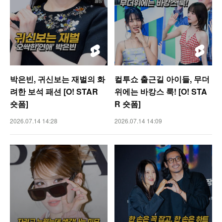
박은빈, 귀신보는 재벌의 화
컬투쇼 출근길 아이들, 무더
려한 보석 패션 [O! STAR
위에는 바캉스 룩! [O! STA
숏폼]
R 숏폼]
2026.07.14 14:28
2026.07.14 14:09