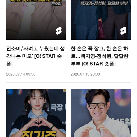
전소미,’자려고 누웠는데 생
한 손은 꼭 잡고, 한 손은 하
각나는 미모’ [O! STAR 숏
트…백지영-정석원, 달달한
폼]
부부 [O! STAR 숏폼]
2026.07.14 09:50
2026.07.13 23:03