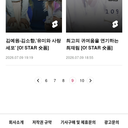
김예원-김소향,’유미와 사랑
최고의 귀여움을 연기하는
세포’ [O! STAR 숏폼]
최재림 [O! STAR 숏폼]
2026.07.09 19:19
2026.07.09 18:55
6
7
8
9
10
회사소개
저작권 규약
기사구매 및 제휴문의
광고문의