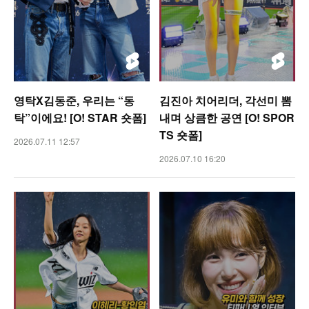
영탁X김동준, 우리는 “동
김진아 치어리더, 각선미 뽐
탁”이에요! [O! STAR 숏폼]
내며 상큼한 공연 [O! SPOR
TS 숏폼]
2026.07.11 12:57
2026.07.10 16:20