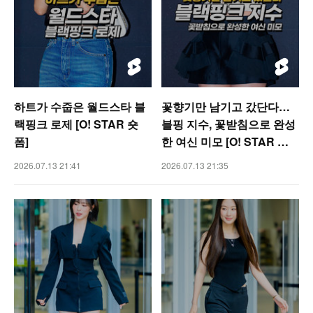
하트가 수줍은 월드스타 블
꽃향기만 남기고 갔단다…
랙핑크 로제 [O! STAR 숏
블핑 지수, 꽃받침으로 완성
폼]
한 여신 미모 [O! STAR 숏
폼]
2026.07.13 21:41
2026.07.13 21:35