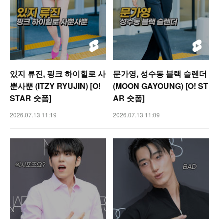
있지 류진, 핑크 하이힐로 사
문가영, 성수동 블랙 슬렌더
뿐사뿐 (ITZY RYUJIN) [O!
(MOON GAYOUNG) [O! ST
STAR 숏폼]
AR 숏폼]
2026.07.13 11:19
2026.07.13 11:09