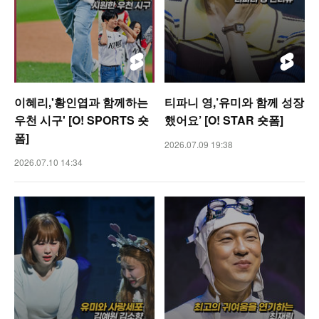
이혜리,'황인엽과 함께하는
티파니 영,’유미와 함께 성장
우천 시구' [O! SPORTS 숏
했어요’ [O! STAR 숏폼]
폼]
2026.07.09 19:38
2026.07.10 14:34