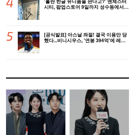
'홀란 한글 유니폼을 판다고?' 맨체스터
시티, 팝업스토어 9일까지 성수동에서
연다
[공식발표] 아스날 좌절! 결국 이용만 당
했다...비니시우스, '연봉 394억'에 레알
마드리드 극적 잔류 "2032년까지 재계
약 서명"