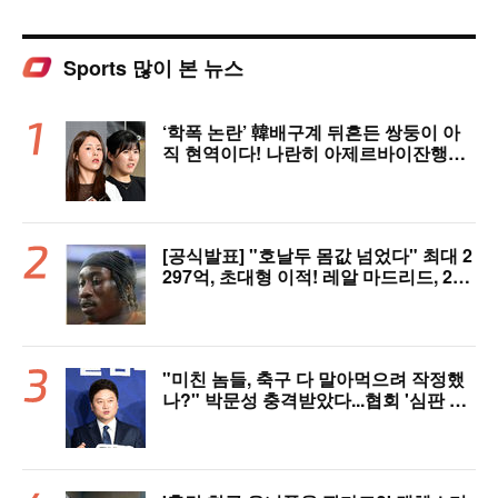
Sports 많이 본 뉴스
‘학폭 논란’ 韓배구계 뒤흔든 쌍둥이 아
직 현역이다! 나란히 아제르바이잔행→5
년 만에 한솥밥 확정
[공식발표] "호날두 몸값 넘었다" 최대 2
297억, 초대형 이적! 레알 마드리드, 21
살 디오망데 품었다..."구단 역사상 가장
비싼 영입"
"미친 놈들, 축구 다 말아먹으려 작정했
나?" 박문성 충격받았다...협회 '심판 성
접대' 논란에 분노 "국제적 망신, 국제 문
제 될 수도"