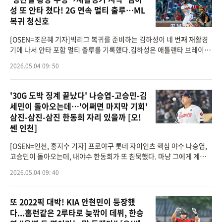
성 또 안타 쳤다! 2G 연속 멀티 출루…ML
복귀 청신호
[OSEN=조은혜 기자]빅리그 복귀를 준비하는 김하성이 네 번째 재활경
기에 나서 안타 포함 멀티 출루를 기록했다.김하성은 애틀랜타 브레이브
스 산하 더블A 콜럼버스 클링스톤스에서 재활경기를 진행, 4일(이하 한
2026.05.04 09: 50
국시간) 미국 조
'30G 도박 징계 끝났다' 나승엽-고승민-김
세민이 돌아오는데…'어쩌면 마지막 기회'
삼진-삼진-삼진 한동희 자리 있을까 [오!
쎈 인천]
[OSEN=인천, 홍지수 기자] 프로야구 롯데 자이언츠 핵심 야수 나승엽,
고승민이 돌아오는데, 내야수 한동희가 또 침묵했다. 마냥 그에게 계속
기회를 줄 수 없는 상황이 됐다.롯데는 3일 인천 SSG랜더스필드에서 열
2026.05.04 09: 40
린 2026 신한은행
또 2022픽 대박! KIA 안현민이 등장했
다...홈런같은 2루타로 늦깎이 데뷔, 한승