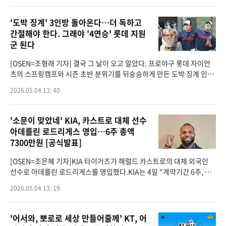
'도박 징계' 3인방 돌아온다…더 독하고
간절해야 한다. 그래야 '4연승' 롯데 지원
군 된다
[OSEN=조형래 기자] 결국 그 날이 오고 말았다. 프로야구 롯데 자이언
츠의 스프링캠프와 시즌 초반 분위기를 뒤숭숭하게 만든 도박 징계 인원
들이 복귀한다.롯데는 대만 타이난 스프링캠프를 치르던 도중 불미스러
2026.05.04 13: 40
운 일에 휘말렸
'소문이 맞았네' KIA, 카스트로 대체 선수
아데를린 로드리게스 영입…6주 총액
7300만원 [공식발표]
[OSEN=조은혜 기자]KIA 타이거즈가 해럴드 카스트로의 대체 외국인
선수로 아데를린 로드리게스를 영입했다.KIA는 4일 "계약기간 6주, 연
봉 5만 달러에 아데를린 로드리게스와 계약을 맺었다"고 공식 발표했다.
2026.05.04 13: 19
KIA 관계자는 &
'어서와, 뽀로로 세상 만들어줄께' KT, 어