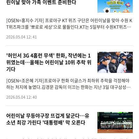
린이날 맞아 가족 이벤트 준비한다
[OSEN=홍지수 기자] 프로야구 KT 위즈 구단은 어린이날을 맞아 수원 K
T위즈파크를 ‘뽀로로 세상’으로 물들인다.KT는 5일부터 수원KT위즈파
크에서 열리는 롯데 자이언츠와의 홈 3연전을 맞아 ‘뽀로로 데이’를 개최
2026.05.04 12: 41
'허인서 3G 4홈런 무색' 한화, 작년에는 1
위였는데…올해는 어린이날 10위 추락 위
기다
[OSEN=조은혜 기자]프로야구 한화 이글스가 최하위 추락을 걱정해야
하는 처지에 놓였다.김경문 감독이 이끄는 한화는 지난 3일 대구삼성라
이온즈파크에서 열린 2026 신한 SOL KBO리그 삼성 라이온즈와의 원
2026.05.04 12: 40
정경기에서 6-7로 끝내기
어린이날 무등야구장 뜨겁게 달군다…유
소년 최강 가린다 '대통령배' 막 오른다