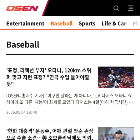
Entertainment
Baseball
Sports
Life & Car
Ph
Baseball
'표정, 리액션 부자' 오타니, 120km 스위
퍼 맞고 저런 표정? "연극 수업 들어야할
듯"
[OSEN=홍지수 기자] “야구만 잘하는 게 아니다.” LA 다저스 오타니 쇼
헤이의 또 다른 ‘재능’이 화제를 모았다.다저스는 4일(이하 한국시간) 미
국 미주리주 세인트루이스 부시 스타디움에서 열린 2026 메이저리그 세
2026.05.04 19: 40
'한화 대충격' 문동주, 어깨 관절 와순 손상
으로 수술 소견…美 조브클리닉에도 의뢰,