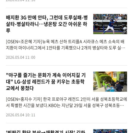
스, 유영찬, 삼성 후라도, KIA
배지환 3G 만에 안타, 그런데 도루실패-병
살타-병살타라니…냉온탕 오간 아쉬운 하
루
[OSEN=조은혜 기자]뉴욕 메츠 산하 트리플A 시라큐스 메츠 소속의 배
지환이 마이너리그에서 1안타를 기록했으나 2개의 병살타와 도루 실패
로 아쉬운 경기를 펼쳤다.배지환은 4일(이하 한국시간) 미국 뉴욕주 시
2026.05.04 11: 00
러큐스의 NBT뱅크 스
"야구를 즐기는 문화가 계속 이어지길 기
대" LG-삼성 레전드가 꿈 키우는 초등학
교에서 뭉쳤다
[OSEN=홍지수 기자] 한국 프로야구 레전드 2인이 서울 성북초등학교에
서 특별한 시간을 보냈다.KBO는 지난달 29일 서울 성북구 성북초등학
교에서 ‘2026 KBO 찾아가는 티볼교실’의 첫 수업을 진행했다. 이날 현
2026.05.04 10: 11
장에는 허구연
'빙판길 황당 부상→재활경기 시작' 김하