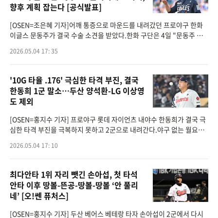
향후 계획 잡는다 [공식발표]
[OSEN=조은혜 기자]어깨 통증으로 마운드를 내려갔던 프로야구 한화
이글스 문동주가 결국 수술 소견을 받았다.한화 구단은 4일 "문동주 선
수는 3일과 4일 양일간 2곳의 병원에서 정밀검진을 진행했다. 그 결과
2026.05.04 17: 35
우측 어깨 관절
'10G 타율 .176' 극심한 타격 부진, 결국
한동희 1군 말소…두산 양석환-LG 이상영
도 제외
[OSEN=홍지수 기자] 프로야구 롯데 자이언츠 내야수 한동희가 결국 극
심한 타격 부진을 극복하지 못하고 2군으로 내려간다.야구 없는 월요일.
KBO는 4일 오후 10개 구단 1군 엔트리 변동 소식을 전했다. LG 트윈스
2026.05.04 17: 10
와 SSG 랜더스, NC 다
최다안타 1위 자리 뺏긴 손아섭, 첫 타석
안타 이후 땅볼-뜬공-땅볼-땅볼 ‘안 풀리
네’ [오!쎈 퓨처스]
[OSEN=홍지수 기자] 두산 베어스 베테랑 타자 손아섭이 2군에서 다시