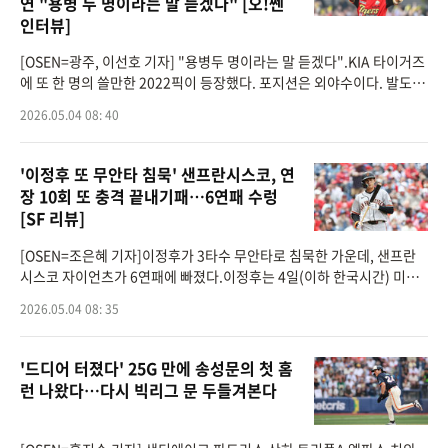
연 "용병 두 명이라는 말 듣겠다" [오!쎈
인터뷰]
[OSEN=광주, 이선호 기자] "용병두 명이라는 말 듣겠다".KIA 타이거즈
에 또 한 명의 쓸만한 2022픽이 등장했다. 포지션은 외야수이다. 발도 빠
르고 어깨도 좋다. 파워까지 5툴의 틀을 갖추고 있다 로보캅같은 근육맨
2026.05.04 08: 40
으로 거듭
'이정후 또 무안타 침묵' 샌프란시스코, 연
장 10회 또 충격 끝내기패…6연패 수렁
[SF 리뷰]
[OSEN=조은혜 기자]이정후가 3타수 무안타로 침묵한 가운데, 샌프란
시스코 자이언츠가 6연패에 빠졌다.이정후는 4일(이하 한국시간) 미국
플로리다주 세인트피터즈버그 트로피카나필드에서 열린 2026 메이저
2026.05.04 08: 35
리그 탬파베이 레이스
'드디어 터졌다' 25G 만에 송성문의 첫 홈
런 나왔다…다시 빅리그 문 두들겨본다