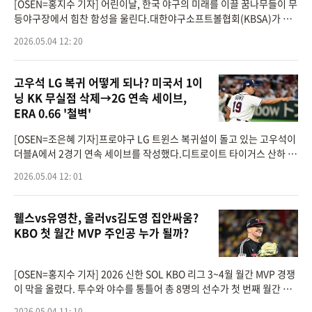
[OSEN=홍지수 기자] 어린이날, 한국 야구의 미래를 이끌 꿈나무들이 무
등야구장에서 힘찬 함성을 울린다.대한야구소프트볼협회(KBSA)가 주
최하고 광주광역시야구소프트볼협회가 공동 주관하는 ‘제3회 대통령배
2026.05.04 12: 20
전국유소년야
고우석 LG 복귀 어떻게 되나? 미국서 1이
닝 KK 무실점 삭제→2G 연속 세이브,
ERA 0.66 '철벽'
[OSEN=조은혜 기자]프로야구 LG 트윈스 복귀설이 돌고 있는 고우석이
더블A에서 2경기 연속 세이브를 작성했다.디트로이트 타이거스 산하 더
블A 이리 시울브스에서 뛰고 있는 고우석은 4일(이하 한국시간) 미국 펜
2026.05.04 12: 01
실베이니아주 이
웰스vs유영찬, 올러vs김도영 집안싸움?
KBO 첫 월간 MVP 주인공 누가 될까?
[OSEN=홍지수 기자] 2026 신한 SOL KBO 리그 3~4월 월간 MVP 경쟁
이 막을 올렸다. 투수와 야수를 통틀어 총 8명의 선수가 첫 번째 월간 MV
P 후보로 이름을 올리며 치열한 경쟁을 예고했다.투수 부문에는 LG 웰
2026.05.04 11: 10