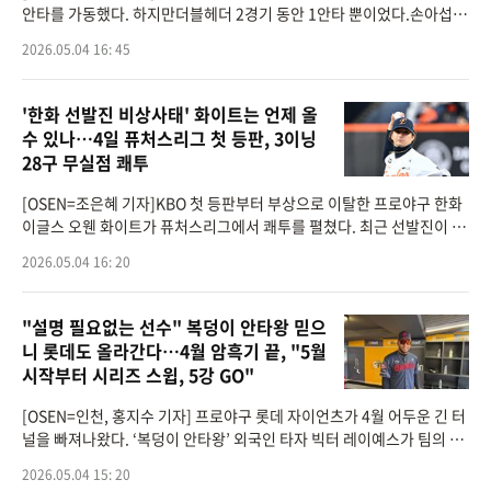
안타를 가동했다. 하지만더블헤더 2경기 동안 1안타 뿐이었다.손아섭은
4일 서산야구장에서 열린 2026 KBO 퓨처스리그 한화 이글스와 더블헤
2026.05.04 16: 45
더 1차전에서 3번 지
'한화 선발진 비상사태' 화이트는 언제 올
수 있나…4일 퓨처스리그 첫 등판, 3이닝
28구 무실점 쾌투
[OSEN=조은혜 기자]KBO 첫 등판부터 부상으로 이탈한 프로야구 한화
이글스 오웬 화이트가 퓨처스리그에서 쾌투를 펼쳤다. 최근 선발진이 무
너진 한화로서는 화이트의 빠른 복귀가 절실하다.화이트는 4일 서산구
2026.05.04 16: 20
장에서 열린 2026
"설명 필요없는 선수" 복덩이 안타왕 믿으
니 롯데도 올라간다…4월 암흑기 끝, "5월
시작부터 시리즈 스윕, 5강 GO"
[OSEN=인천, 홍지수 기자] 프로야구 롯데 자이언츠가 4월 어두운 긴 터
널을 빠져나왔다. ‘복덩이 안타왕’ 외국인 타자 빅터 레이예스가 팀의 연
승에 큰 힘이 됐다.롯데는 3일 인천SSG랜더스필드에서 열린 2026 신한
2026.05.04 15: 20
은행 SOL Ba