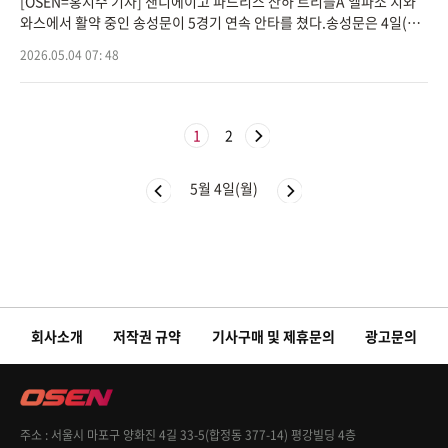
[OSEN=홍지수 기자] 샌디에이고 파드리스 산하 트리플A 엘파소 치와
와스에서 활약 중인 송성문이 5경기 연속 안타를 쳤다.송성문은 4일(이
하 한국시간) 미국 뉴멕시코주 앨버커키에 위치한 아이소톱스 파크에서
2026.05.04 07: 48
열린 앨버커키 아
1
2
5월 4일(월)
회사소개
저작권 규약
기사구매 및 제휴문의
광고문의
주소
서울시 마포구 양화진 4길 33-5(합정동 377-14) 평강빌딩 4층