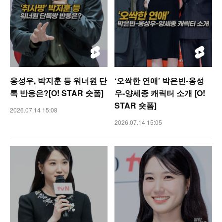
옹성우, 박지훈 등 워너원 단
‘오싹한 연애’ 박은빈-옹성
톡 반응은?[O! STAR 숏폼]
우-양세종 캐릭터 소개 [O!
STAR 숏폼]
2026.07.14 15:08
2026.07.14 15:05