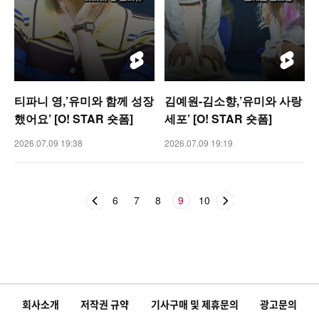
티파니 영,’유미와 함께 성장
김예원-김소향,’유미와 사랑
했어요’ [O! STAR 숏폼]
세포’ [O! STAR 숏폼]
2026.07.09 19:38
2026.07.09 19:19
6
7
8
9
10
회사소개
저작권 규약
기사구매 및 제휴문의
광고문의