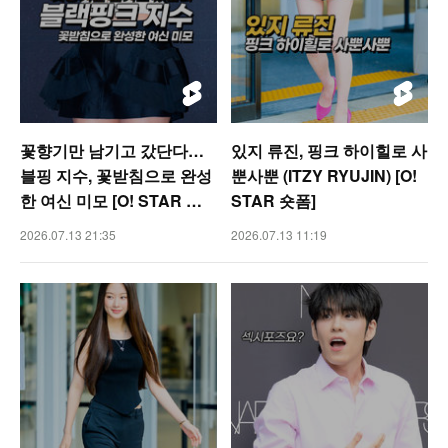
꽃향기만 남기고 갔단다…
있지 류진, 핑크 하이힐로 사
블핑 지수, 꽃받침으로 완성
뿐사뿐 (ITZY RYUJIN) [O!
한 여신 미모 [O! STAR 숏
STAR 숏폼]
폼]
2026.07.13 21:35
2026.07.13 11:19