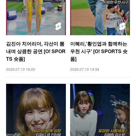
김진아 치어리더, 각선미 뽐
이혜리,'황인엽과 함께하는
내며 상큼한 공연 [O! SPOR
우천 시구' [O! SPORTS 숏
TS 숏폼]
폼]
2026.07.10 16:20
2026.07.10 14:34