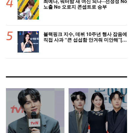
최예나, 워터밤 새 여신 되나···선정성 No
노출 No 오로지 콘셉트로 승부
블랙핑크 지수, 데뷔 10주년 행사 잡음에
직접 사과 “큰 섭섭함 안겨줘 미안해”[핫
피플]