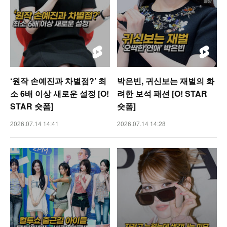
‘원작 손예진과 차별점?’ 최
박은빈, 귀신보는 재벌의 화
소 6배 이상 새로운 설정 [O!
려한 보석 패션 [O! STAR
STAR 숏폼]
숏폼]
2026.07.14 14:41
2026.07.14 14:28