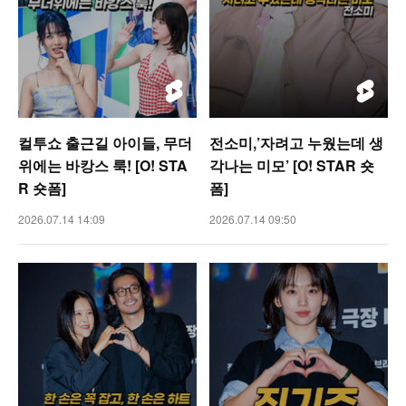
컬투쇼 출근길 아이들, 무더
전소미,’자려고 누웠는데 생
위에는 바캉스 룩! [O! STA
각나는 미모’ [O! STAR 숏
R 숏폼]
폼]
2026.07.14 14:09
2026.07.14 09:50