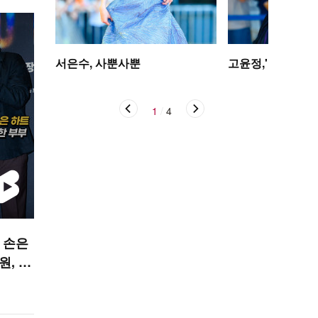
서은수, 사뿐사뿐
고윤정,'탄성을 자
1
/
4
한 손은
, 달