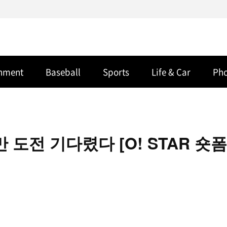
inment
Baseball
Sports
Life & Car
Ph
 도전 기다렸다 [O! STAR 숏폼