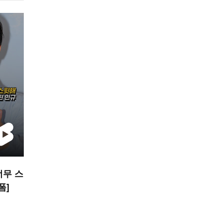
너무 스
폼]