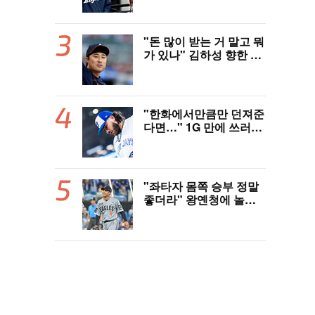
역사 썼다"
"돈 많이 받는 거 말고 뭐
가 있나" 김하성 향한 현
지 매체 직격탄…"로스
터 한 자리 낭비" 날선 비
판
"한화에서만큼만 던져준
다면…" 1G 만에 쓰러진
폰세, 토론토 기대는 식
지 않았다
"좌타자 몸쪽 승부 정말
좋더라" 왕옌청에 놀란
국민 유격수, 1차지명 좌
완 성장세에 대만족 "구
위 좋아지고 안정감 생겼
다" [오!쎈 대구]