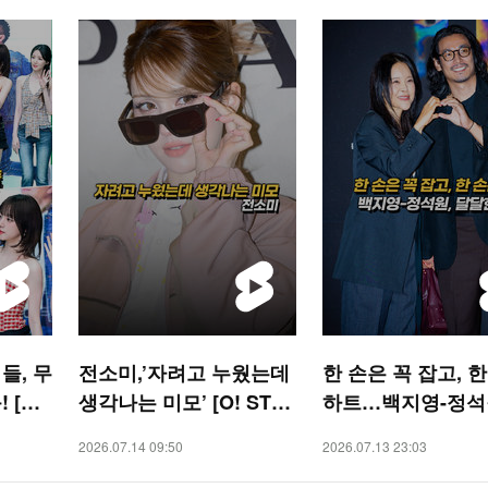
들, 무
전소미,’자려고 누웠는데
한 손은 꼭 잡고, 
 [O!
생각나는 미모’ [O! STA
하트…백지영-정석원
R 숏폼]
달한 부부 [O! STAR 숏
2026.07.14 09:50
2026.07.13 23:03
폼]