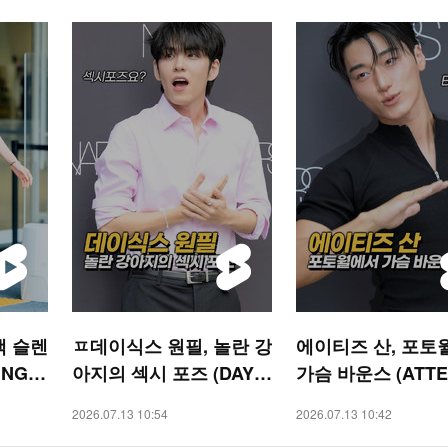
랙 슬렌
ㅍ데이식스 원필, 놀란 강
에이티즈 산, 포토
NG)
아지의 섹시 포즈 (DAY6
가슴 바운스 (ATTE
WONPIL) [O! STAR 숏
N) [O! STAR 숏폼]
2026.07.13 10:54
2026.07.13 10:42
폼]