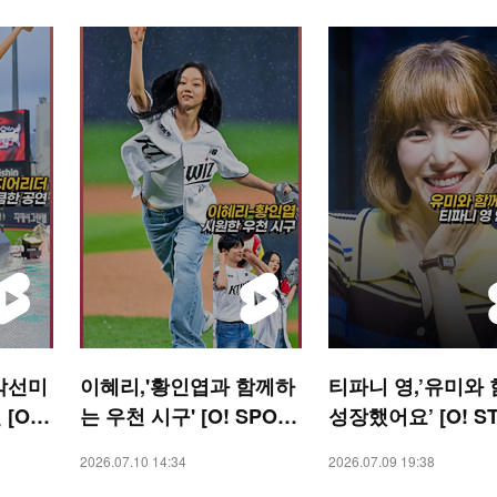
각선미
이혜리,'황인엽과 함께하
티파니 영,’유미와
[O!
는 우천 시구' [O! SPOR
성장했어요’ [O! S
TS 숏폼]
숏폼]
2026.07.10 14:34
2026.07.09 19:38