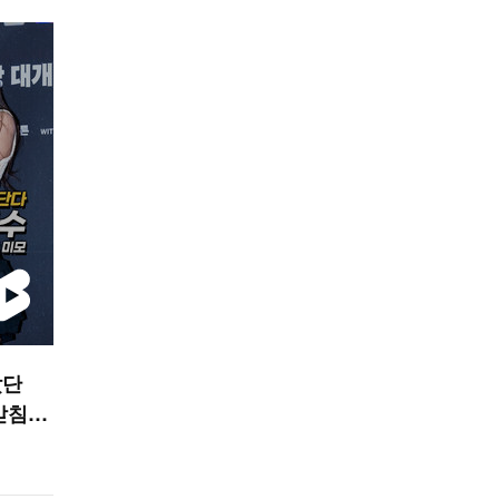
갔단
받침으
[O!