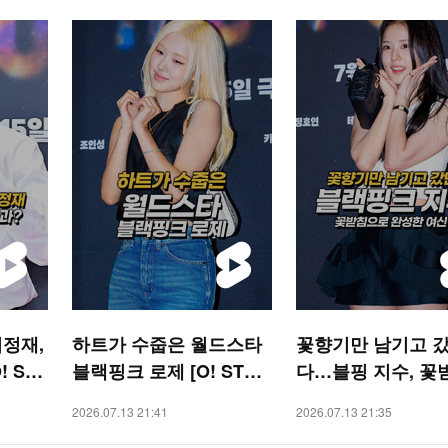
이정재,
하트가 수줍은 월드스타
꽃향기만 남기고 
! STA
블랙핑크 로제 [O! STAR
다…블핑 지수, 꽃
숏폼]
로 완성한 여신 미모 
2026.07.13 21:41
2026.07.13 21:35
STAR 숏폼]