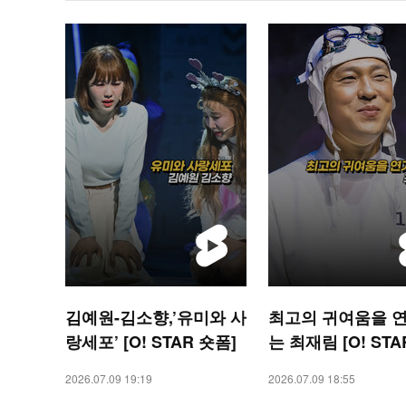
김예원-김소향,’유미와 사
최고의 귀여움을 
랑세포’ [O! STAR 숏폼]
는 최재림 [O! STA
폼]
2026.07.09 19:19
2026.07.09 18:55