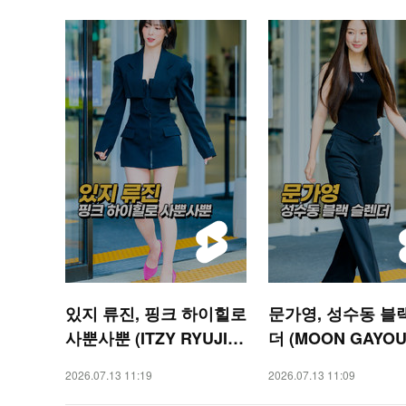
있지 류진, 핑크 하이힐로
문가영, 성수동 블
사뿐사뿐 (ITZY RYUJIN)
더 (MOON GAYOU
[O! STAR 숏폼]
[O! STAR 숏폼]
2026.07.13 11:19
2026.07.13 11:09