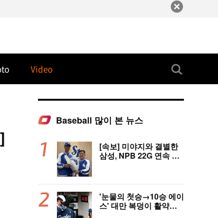
oto
Video
Baseball 많이 본 뉴스
]
[속보] 미야지와 결별한
삼성, NPB 22G 연속 무
실점 우완 미야모리와 계
약
'눈물의 첫승→10승 에이
스' 대만 복덩이 활약에
고국도 열광…"KBO 새