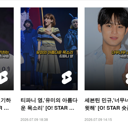
연기하
티파니 영,’유미의 아름다
세븐틴 민규,’너무
R 숏
운 목소리’ [O! STAR 숏
윗해’ [O! STAR 숏
폼]
2026.07.09 18:38
2026.07.09 14:15