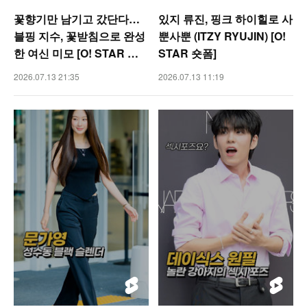
꽃향기만 남기고 갔단다…
있지 류진, 핑크 하이힐로 사
블핑 지수, 꽃받침으로 완성
뿐사뿐 (ITZY RYUJIN) [O!
한 여신 미모 [O! STAR 숏
STAR 숏폼]
폼]
2026.07.13 21:35
2026.07.13 11:19