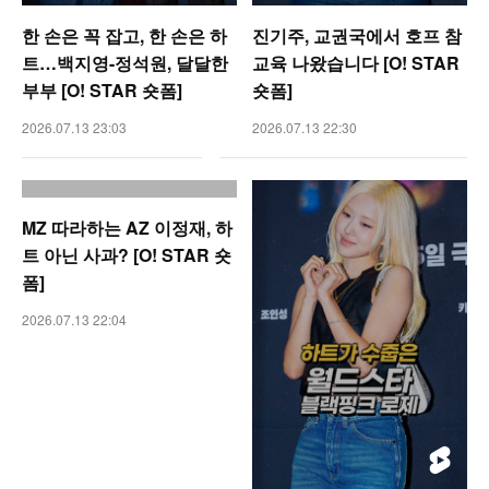
한 손은 꼭 잡고, 한 손은 하
진기주, 교권국에서 호프 참
트…백지영-정석원, 달달한
교육 나왔습니다 [O! STAR
부부 [O! STAR 숏폼]
숏폼]
2026.07.13 23:03
2026.07.13 22:30
MZ 따라하는 AZ 이정재, 하
트 아닌 사과? [O! STAR 숏
폼]
2026.07.13 22:04