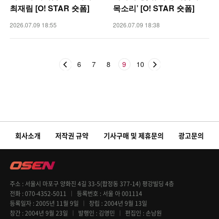
최재림 [O! STAR 숏폼]
목소리’ [O! STAR 숏폼]
2026.07.09 18:55
2026.07.09 18:38
6
7
8
9
10
회사소개
저작권 규약
기사구매 및 제휴문의
광고문의
주소
서울시 마포구 양화진 4길 33-5(합정동 377-14) 평강빌딩 4층
전화
070-4352-5011
등록번호
서울 아 001114
등록일자
2005년 11월 9일
창립
2004년 9월 13일
창간
2004년 9월 23일
발행인
김영민
편집인
손남원