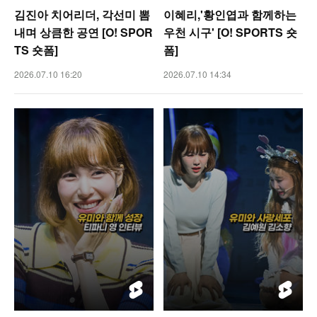
김진아 치어리더, 각선미 뽐
이혜리,'황인엽과 함께하는
내며 상큼한 공연 [O! SPOR
우천 시구' [O! SPORTS 숏
TS 숏폼]
폼]
2026.07.10 16:20
2026.07.10 14:34