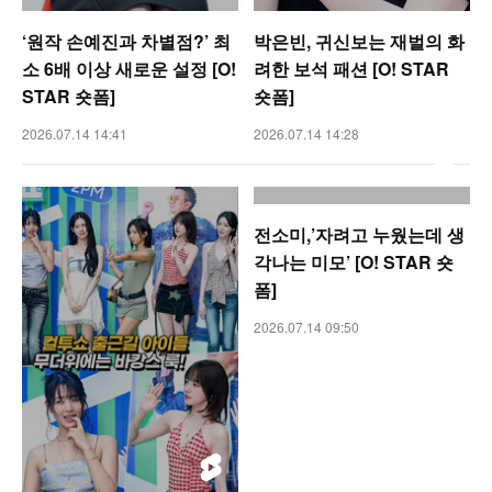
‘원작 손예진과 차별점?’ 최
박은빈, 귀신보는 재벌의 화
소 6배 이상 새로운 설정 [O!
려한 보석 패션 [O! STAR
STAR 숏폼]
숏폼]
2026.07.14 14:41
2026.07.14 14:28
전소미,’자려고 누웠는데 생
각나는 미모’ [O! STAR 숏
폼]
2026.07.14 09:50